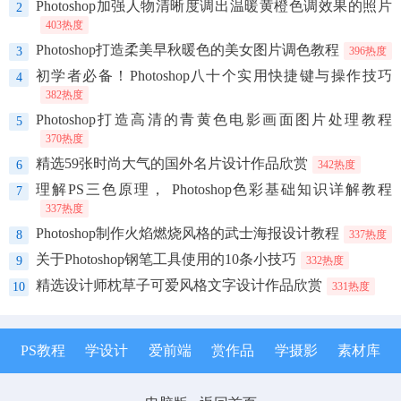
Photoshop加强人物清晰度调出温暖黄橙色调效果的照片
2
403热度
Photoshop打造柔美早秋暖色的美女图片调色教程
3
396热度
初学者必备！Photoshop八十个实用快捷键与操作技巧
4
382热度
Photoshop打造高清的青黄色电影画面图片处理教程
5
370热度
精选59张时尚大气的国外名片设计作品欣赏
6
342热度
理解PS三色原理， Photoshop色彩基础知识详解教程
7
337热度
Photoshop制作火焰燃烧风格的武士海报设计教程
8
337热度
关于Photoshop钢笔工具使用的10条小技巧
9
332热度
精选设计师枕草子可爱风格文字设计作品欣赏
10
331热度
PS教程
学设计
爱前端
赏作品
学摄影
素材库