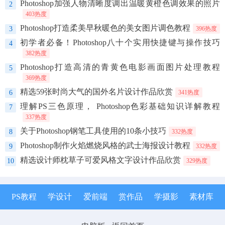
Photoshop加强人物清晰度调出温暖黄橙色调效果的照片
2
403热度
Photoshop打造柔美早秋暖色的美女图片调色教程
3
396热度
初学者必备！Photoshop八十个实用快捷键与操作技巧
4
382热度
Photoshop打造高清的青黄色电影画面图片处理教程
5
369热度
精选59张时尚大气的国外名片设计作品欣赏
6
341热度
理解PS三色原理， Photoshop色彩基础知识详解教程
7
337热度
关于Photoshop钢笔工具使用的10条小技巧
8
332热度
Photoshop制作火焰燃烧风格的武士海报设计教程
9
332热度
精选设计师枕草子可爱风格文字设计作品欣赏
10
329热度
PS教程
学设计
爱前端
赏作品
学摄影
素材库