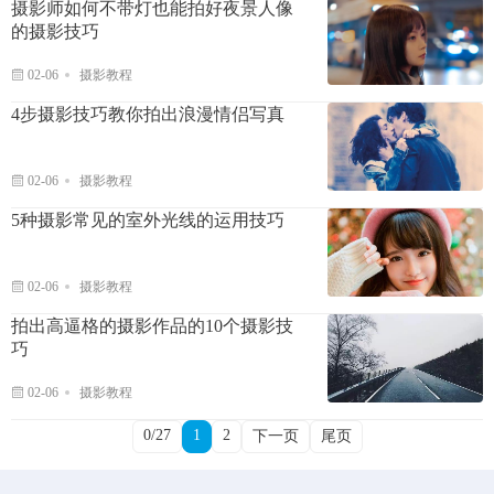
摄影师如何不带灯也能拍好夜景人像
的摄影技巧
02-06
摄影教程
4步摄影技巧教你拍出浪漫情侣写真
02-06
摄影教程
5种摄影常见的室外光线的运用技巧
02-06
摄影教程
拍出高逼格的摄影作品的10个摄影技
巧
02-06
摄影教程
0/27
1
2
下一页
尾页