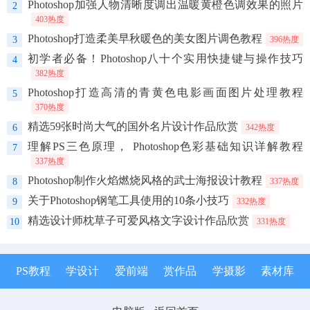
Photoshop加强人物清晰度调出温暖黄橙色调效果的照片
2
403热度
Photoshop打造柔美早秋暖色的美女图片调色教程
3
396热度
初学者必备！Photoshop八十个实用快捷键与操作技巧
4
382热度
Photoshop打造高清的青黄色电影画面图片处理教程
5
370热度
精选59张时尚大气的国外名片设计作品欣赏
6
342热度
理解PS三色原理， Photoshop色彩基础知识详解教程
7
337热度
Photoshop制作火焰燃烧风格的武士海报设计教程
8
337热度
关于Photoshop钢笔工具使用的10条小技巧
9
332热度
精选设计师枕草子可爱风格文字设计作品欣赏
10
331热度
PS教程
学设计
爱前端
赏作品
学摄影
素材库