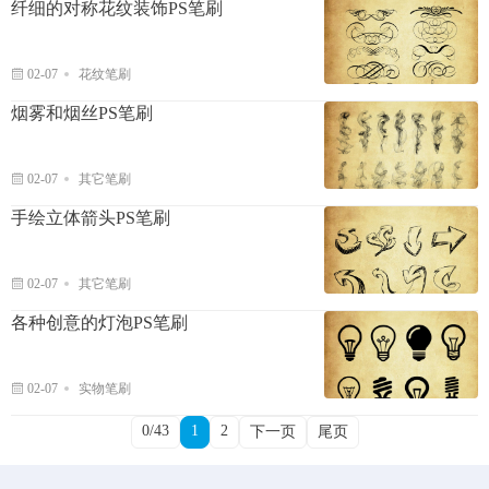
纤细的对称花纹装饰PS笔刷
02-07
花纹笔刷
烟雾和烟丝PS笔刷
02-07
其它笔刷
手绘立体箭头PS笔刷
02-07
其它笔刷
各种创意的灯泡PS笔刷
02-07
实物笔刷
0/43
1
2
下一页
尾页