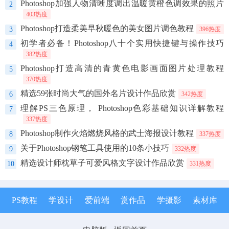
Photoshop加强人物清晰度调出温暖黄橙色调效果的照片
2
403热度
Photoshop打造柔美早秋暖色的美女图片调色教程
3
396热度
初学者必备！Photoshop八十个实用快捷键与操作技巧
4
382热度
Photoshop打造高清的青黄色电影画面图片处理教程
5
370热度
精选59张时尚大气的国外名片设计作品欣赏
6
342热度
理解PS三色原理， Photoshop色彩基础知识详解教程
7
337热度
Photoshop制作火焰燃烧风格的武士海报设计教程
8
337热度
关于Photoshop钢笔工具使用的10条小技巧
9
332热度
精选设计师枕草子可爱风格文字设计作品欣赏
10
331热度
PS教程
学设计
爱前端
赏作品
学摄影
素材库