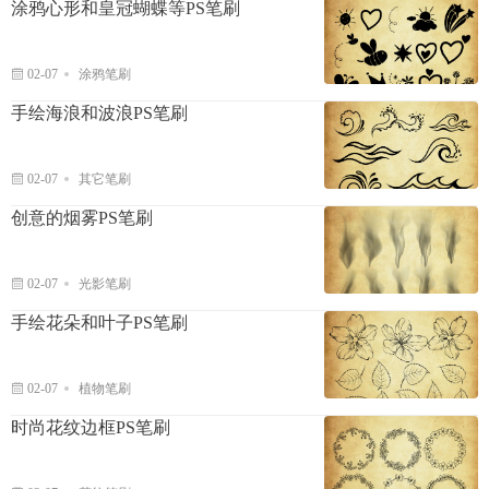
涂鸦心形和皇冠蝴蝶等PS笔刷
02-07
涂鸦笔刷
手绘海浪和波浪PS笔刷
02-07
其它笔刷
创意的烟雾PS笔刷
02-07
光影笔刷
手绘花朵和叶子PS笔刷
02-07
植物笔刷
时尚花纹边框PS笔刷