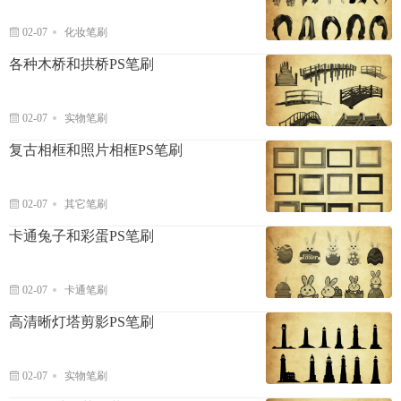
02-07
化妆笔刷
各种木桥和拱桥PS笔刷
02-07
实物笔刷
复古相框和照片相框PS笔刷
02-07
其它笔刷
卡通兔子和彩蛋PS笔刷
02-07
卡通笔刷
高清晰灯塔剪影PS笔刷
02-07
实物笔刷