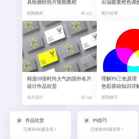
具给婚纱照片抠图教程
出温暖黄橙色调
抠图教程
图片处理
422
精选59张时尚大气的国外名片
理解PS三色原理， P
设计作品欣赏
色彩基础知识详
名片设计
使用技巧
342
作品欣赏
PS技巧
已发布
64
篇文章！
已发布
63
篇文章！