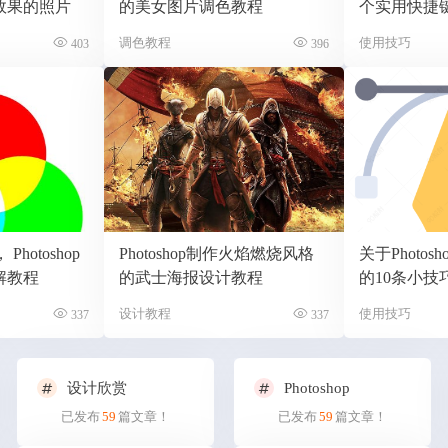
效果的照片
的美女图片调色教程
个实用快捷
调色教程
使用技巧
403
396
hotoshop
Photoshop制作火焰燃烧风格
关于Photo
解教程
的武士海报设计教程
的10条小技
设计教程
使用技巧
337
337
设计欣赏
Photoshop
已发布
59
篇文章！
已发布
59
篇文章！