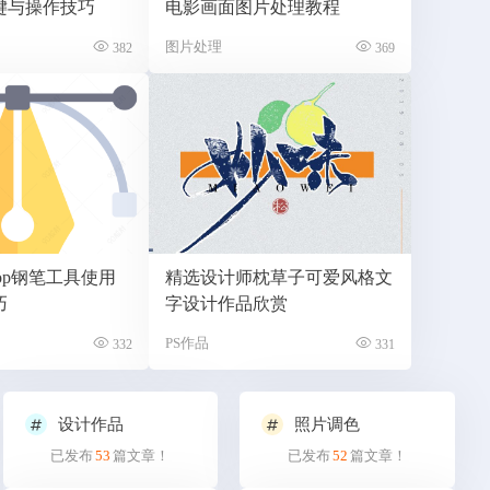
键与操作技巧
电影画面图片处理教程
图片处理
382
369
shop钢笔工具使用
精选设计师枕草子可爱风格文
巧
字设计作品欣赏
PS作品
332
331
设计作品
照片调色
已发布
53
篇文章！
已发布
52
篇文章！