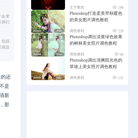
文字教程
199
Photoshop打造柔美早秋暖色
叶会变
的美女图片调色教程
影师们
调色教程
239
Photoshop调出淡黄绿色效果
，包括
的树林美女照片调色教程
完成这
调色教程
60
Photoshop调出清爽阳光色的
草坡上美女照片调色教程
来的还
调色教程
152
不是
清新
，那