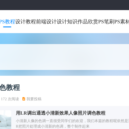
PS教程
设计教程
前端设计
设计知识
作品欣赏
PS笔刷
PS素
色教程
172 次阅读
我要投稿
用LR调出通透小清新效果人像照片调色教程
小清新人像的色调一直很受同学们的欢迎，我们本篇的教程呢依然是
R把照片处理成小清新的色调，整个制作起来