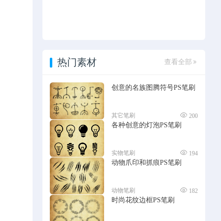
热门素材
查看全部
创意的名族图腾符号PS笔刷
其它笔刷
200
各种创意的灯泡PS笔刷
实物笔刷
194
动物爪印和抓痕PS笔刷
动物笔刷
182
时尚花纹边框PS笔刷