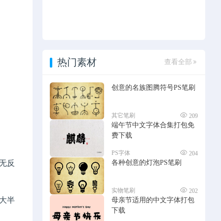
热门素材
查看全部
创意的名族图腾符号PS笔刷
其它笔刷
209
端午节中文字体合集打包免
费下载
PS字体
204
各种创意的灯泡PS笔刷
无反
实物笔刷
202
大半
母亲节适用的中文字体打包
下载