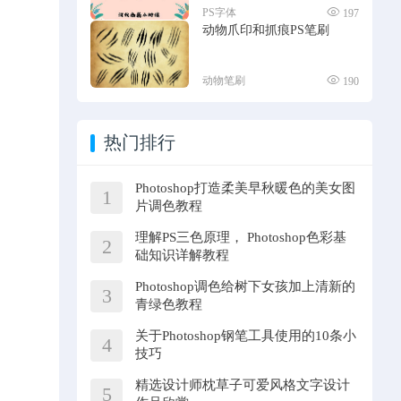
PS字体
197
动物爪印和抓痕PS笔刷
动物笔刷
190
热门排行
Photoshop打造柔美早秋暖色的美女图
1
片调色教程
理解PS三色原理， Photoshop色彩基
2
础知识详解教程
Photoshop调色给树下女孩加上清新的
3
青绿色教程
关于Photoshop钢笔工具使用的10条小
4
技巧
精选设计师枕草子可爱风格文字设计
5