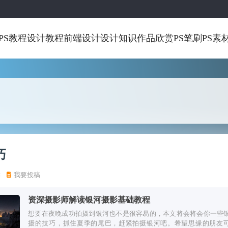
PS教程
设计教程
前端设计
设计知识
作品欣赏
PS笔刷
PS素
巧
读
我要投稿
资深摄影师解读银河摄影基础教程
想要在夜晚成功拍摄到银河也不是很容易的，本文将会将会你一些
摄的技巧，抓住夏季的尾巴，赶紧拍摄银河吧。希望思缘的朋友