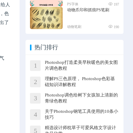
，给人
PS字体
197
动物爪印和抓痕PS笔刷
，色
出了
动物笔刷
190
热门排行
气
Photoshop打造柔美早秋暖色的美女图
1
片调色教程
理解PS三色原理， Photoshop色彩基
2
础知识详解教程
Photoshop调色给树下女孩加上清新的
3
青绿色教程
关于Photoshop钢笔工具使用的10条小
4
技巧
精选设计师枕草子可爱风格文字设计
5