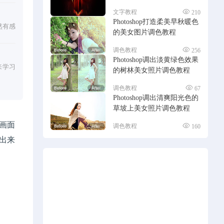
文字教程
210
Photoshop打造柔美早秋暖色
然有感
的美女图片调色教程
调色教程
256
Photoshop调出淡黄绿色效果
来学习
的树林美女照片调色教程
调色教程
67
Photoshop调出清爽阳光色的
草坡上美女照片调色教程
画面
调色教程
160
出来